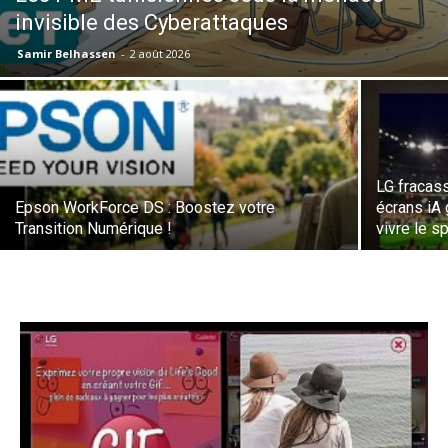
invisible des Cyberattaques
Samir Belhassen
-
2 août 2026
LG fracass
Epson WorkForce DS : Boostez votre
écrans iA
Transition Numérique !
vivre le s