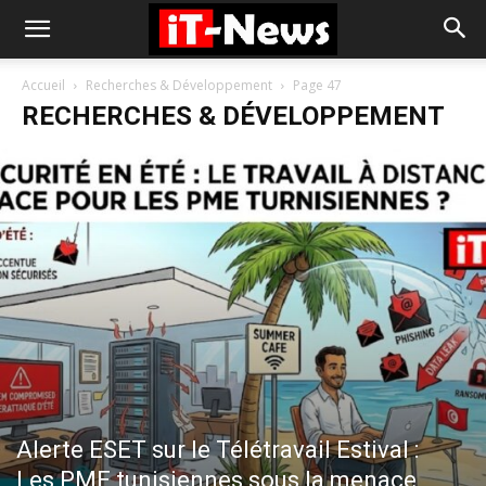
Accueil
Recherches & Développement
Page 47
RECHERCHES & DÉVELOPPEMENT
Alerte ESET sur le Télétravail Estival :
Les PME tunisiennes sous la menace