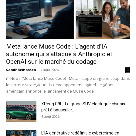
Meta lance Muse Code : L’agent d’IA
autonome qui s’attaque à Anthropic et
OpenAI sur le marché du codage
Samir Belhassen
-
7 août 2026
0
iT-News (Meta lance Muse Code) - Meta frappe un grand coup dans
le secteur stratégique du développement logiciel. Le géant
américain annonce le lancement de Muse Code
XPeng G9L : Le grand SUV électrique chinois
prêt à bousculer...
6 août 2026
L’IA générative redéfinit le cybercrime en