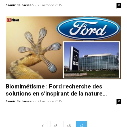
Samir Belhassen
-
26 octobre 2015
0
Biomimétisme : Ford recherche des
solutions en s’inspirant de la nature...
Samir Belhassen
-
21 octobre 2015
0
45
46
47