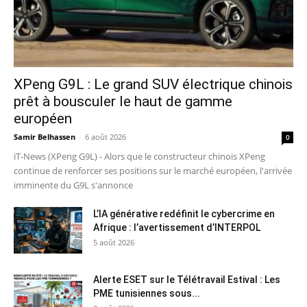
XPeng G9L : Le grand SUV électrique chinois
prêt à bousculer le haut de gamme
européen
Samir Belhassen
-
6 août 2026
0
iT-News (XPeng G9L) - Alors que le constructeur chinois XPeng
continue de renforcer ses positions sur le marché européen, l'arrivée
imminente du G9L s'annonce
L’IA générative redéfinit le cybercrime en
Afrique : l’avertissement d’INTERPOL
5 août 2026
Alerte ESET sur le Télétravail Estival : Les
PME tunisiennes sous...