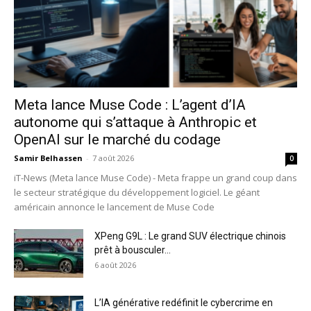
Meta lance Muse Code : L’agent d’IA
autonome qui s’attaque à Anthropic et
OpenAI sur le marché du codage
Samir Belhassen
-
7 août 2026
0
iT-News (Meta lance Muse Code) - Meta frappe un grand coup dans
le secteur stratégique du développement logiciel. Le géant
américain annonce le lancement de Muse Code
XPeng G9L : Le grand SUV électrique chinois
prêt à bousculer...
6 août 2026
L’IA générative redéfinit le cybercrime en