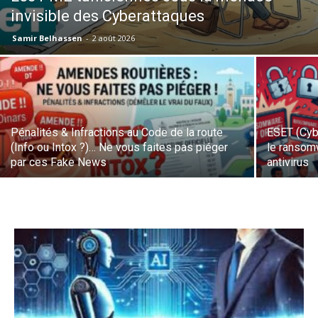
invisible des Cyberattaques
Samir Belhassen
-
2 août 2026
Pénalités & Infractions au Code de la route
ESET (Cyb
(Info ou Intox ?)… Ne vous faites pas piéger
le ransom
par ces Fake News
antivirus