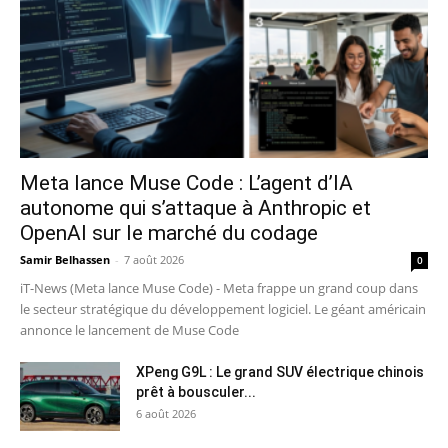
Meta lance Muse Code : L’agent d’IA
autonome qui s’attaque à Anthropic et
OpenAI sur le marché du codage
Samir Belhassen
-
7 août 2026
0
iT-News (Meta lance Muse Code) - Meta frappe un grand coup dans
le secteur stratégique du développement logiciel. Le géant américain
annonce le lancement de Muse Code
XPeng G9L : Le grand SUV électrique chinois
prêt à bousculer...
6 août 2026