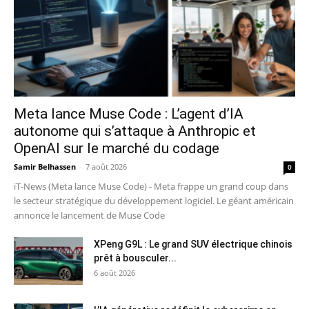
Meta lance Muse Code : L’agent d’IA
autonome qui s’attaque à Anthropic et
OpenAI sur le marché du codage
Samir Belhassen
-
7 août 2026
0
iT-News (Meta lance Muse Code) - Meta frappe un grand coup dans
le secteur stratégique du développement logiciel. Le géant américain
annonce le lancement de Muse Code
XPeng G9L : Le grand SUV électrique chinois
prêt à bousculer...
6 août 2026