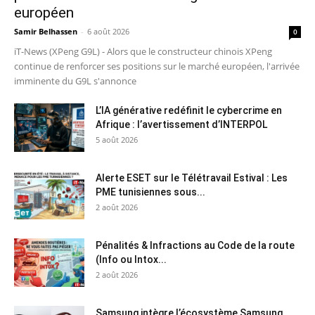
européen
Samir Belhassen
-
6 août 2026
0
iT-News (XPeng G9L) - Alors que le constructeur chinois XPeng
continue de renforcer ses positions sur le marché européen, l'arrivée
imminente du G9L s'annonce
L’IA générative redéfinit le cybercrime en
Afrique : l’avertissement d’INTERPOL
5 août 2026
Alerte ESET sur le Télétravail Estival : Les
PME tunisiennes sous...
2 août 2026
Pénalités & Infractions au Code de la route
(Info ou Intox...
2 août 2026
Samsung intègre l’écosystème Samsung