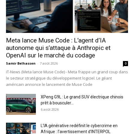
Meta lance Muse Code : L’agent d’IA
autonome qui s’attaque à Anthropic et
OpenAI sur le marché du codage
Samir Belhassen
-
7 août 2026
0
iT-News (Meta lance Muse Code) - Meta frappe un grand coup dans
le secteur stratégique du développement logiciel. Le géant
américain annonce le lancement de Muse Code
XPeng G9L : Le grand SUV électrique chinois
prêt à bousculer...
6 août 2026
L’IA générative redéfinit le cybercrime en
Afrique : l’avertissement d’INTERPOL