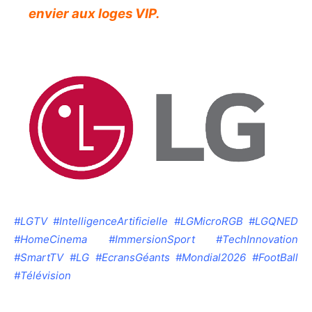
envier aux loges VIP.
#LGTV #IntelligenceArtificielle #LGMicroRGB #LGQNED
#HomeCinema #ImmersionSport #TechInnovation
#SmartTV #LG #EcransGéants #Mondial2026 #FootBall
#Télévision