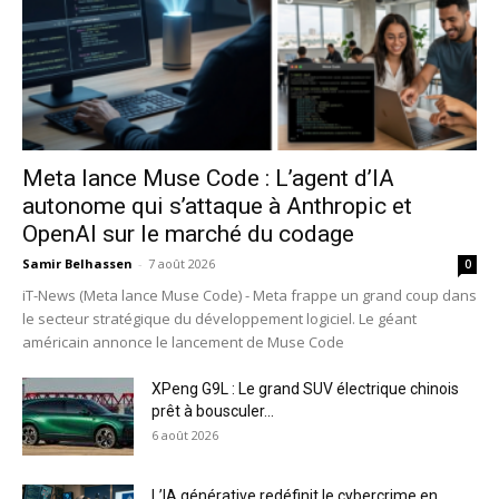
Meta lance Muse Code : L’agent d’IA
autonome qui s’attaque à Anthropic et
OpenAI sur le marché du codage
Samir Belhassen
-
7 août 2026
0
iT-News (Meta lance Muse Code) - Meta frappe un grand coup dans
le secteur stratégique du développement logiciel. Le géant
américain annonce le lancement de Muse Code
XPeng G9L : Le grand SUV électrique chinois
prêt à bousculer...
6 août 2026
L’IA générative redéfinit le cybercrime en