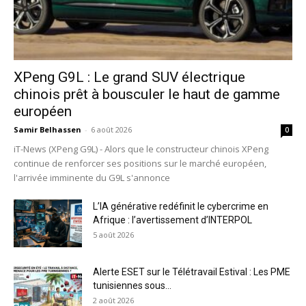
XPeng G9L : Le grand SUV électrique
chinois prêt à bousculer le haut de gamme
européen
Samir Belhassen
-
6 août 2026
0
iT-News (XPeng G9L) - Alors que le constructeur chinois XPeng
continue de renforcer ses positions sur le marché européen,
l'arrivée imminente du G9L s'annonce
L’IA générative redéfinit le cybercrime en
Afrique : l’avertissement d’INTERPOL
5 août 2026
Alerte ESET sur le Télétravail Estival : Les PME
tunisiennes sous...
2 août 2026