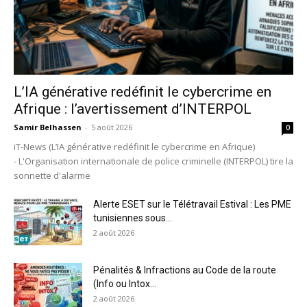
L’IA générative redéfinit le cybercrime en
Afrique : l’avertissement d’INTERPOL
Samir Belhassen
-
5 août 2026
0
iT-News (L’IA générative redéfinit le cybercrime en Afrique)
- L'Organisation internationale de police criminelle (INTERPOL) tire la
sonnette d'alarme
Alerte ESET sur le Télétravail Estival : Les PME
tunisiennes sous...
2 août 2026
Pénalités & Infractions au Code de la route
(Info ou Intox...
2 août 2026