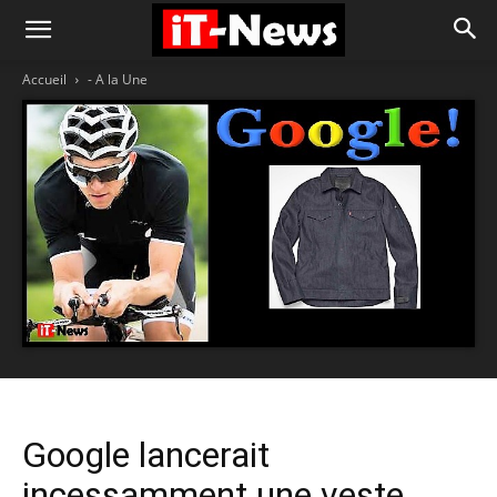
Accueil
- A la Une
Google lancerait
incessamment une veste