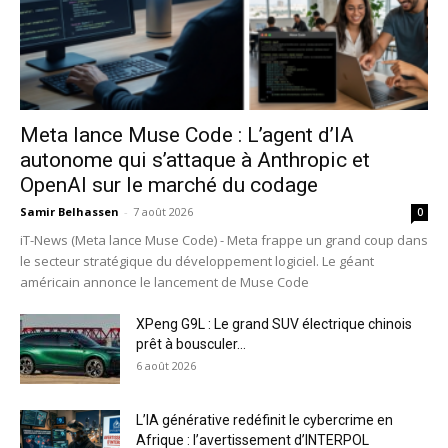
Meta lance Muse Code : L’agent d’IA
autonome qui s’attaque à Anthropic et
OpenAI sur le marché du codage
Samir Belhassen
-
7 août 2026
0
iT-News (Meta lance Muse Code) - Meta frappe un grand coup dans
le secteur stratégique du développement logiciel. Le géant
américain annonce le lancement de Muse Code
XPeng G9L : Le grand SUV électrique chinois
prêt à bousculer...
6 août 2026
L’IA générative redéfinit le cybercrime en
Afrique : l’avertissement d’INTERPOL