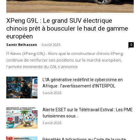
XPeng G9L : Le grand SUV électrique
chinois prêt à bousculer le haut de gamme
européen
Samir Belhassen
-
6 août 2026
0
iT-News (XPeng G9L) - Alors que le constructeur chinois XPeng
continue de renforcer ses positions sur le marché européen,
l'arrivée imminente du G9L s'annonce
L’IA générative redéfinit le cybercrime en
Afrique : l’avertissement d’INTERPOL
5 août 2026
Alerte ESET sur le Télétravail Estival : Les PME
tunisiennes sous...
2 août 2026
Pénalités & Infractions au Code de la route