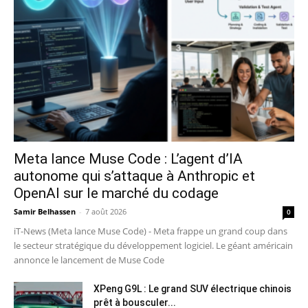
Meta lance Muse Code : L’agent d’IA
autonome qui s’attaque à Anthropic et
OpenAI sur le marché du codage
Samir Belhassen
-
7 août 2026
0
iT-News (Meta lance Muse Code) - Meta frappe un grand coup dans
le secteur stratégique du développement logiciel. Le géant américain
annonce le lancement de Muse Code
XPeng G9L : Le grand SUV électrique chinois
prêt à bousculer...