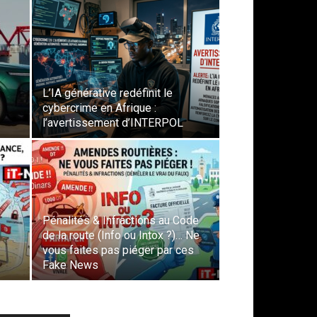
L’IA générative redéfinit le
cybercrime en Afrique :
l’avertissement d’INTERPOL
Pénalités & Infractions au Code
de la route (Info ou Intox ?)… Ne
vous faites pas piéger par ces
Fake News