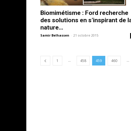
Biomimétisme : Ford recherche
des solutions en s’inspirant de l
nature...
Samir Belhassen
-
21 octobre 2015
...
...
1
458
459
460