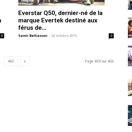
Everstar Q50, dernier-né de la
a
marque Evertek destiné aux
férus de...
Samir Belhassen
-
20 octobre 2015
0
0
463
Page 459 sur 463