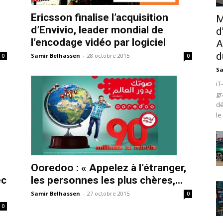
Ericsson finalise l’acquisition
M
d’Envivio, leader mondial de
d
l’encodage vidéo par logiciel
A
d
Samir Belhassen
-
28 octobre 2015
0
0
Sa
iT
gr
dé
le
Ooredoo : « Appelez à l’étranger,
ec
les personnes les plus chères,...
Samir Belhassen
-
27 octobre 2015
0
0