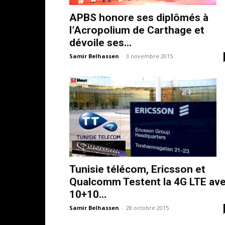
APBS honore ses diplômés à
l’Acropolium de Carthage et
dévoile ses...
Samir Belhassen
-
3 novembre 2015
Tunisie télécom, Ericsson et
Qualcomm Testent la 4G LTE av
10+10...
Samir Belhassen
-
28 octobre 2015