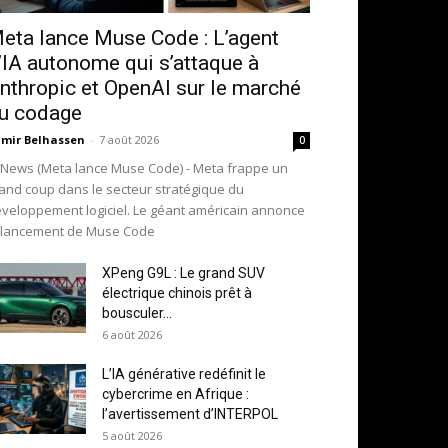
eta lance Muse Code : L’agent
’IA autonome qui s’attaque à
nthropic et OpenAI sur le marché
u codage
mir Belhassen
-
7 août 2026
0
-News (Meta lance Muse Code) - Meta frappe un
and coup dans le secteur stratégique du
veloppement logiciel. Le géant américain annonce
 lancement de Muse Code
XPeng G9L : Le grand SUV
électrique chinois prêt à
bousculer...
6 août 2026
L’IA générative redéfinit le
cybercrime en Afrique :
l’avertissement d’INTERPOL
5 août 2026