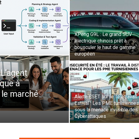
News
XPeng G9L : Le grand SUV
électrique chinois prêt à
bousculer le haut de gamme
européen
L’agent
aque à
 le marché
Alerte ESET sur le Télétravail
Estival : Les PME tunisiennes
sous la menace invisible des
Cyberattaques