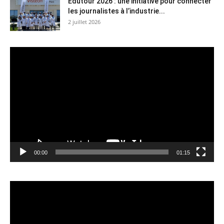
Edutour 2026 : une initiative pour connecter
les journalistes à l’industrie...
2 juillet 2026
Lecteur
vidéo
00:00
01:15
Lecteur
vidéo