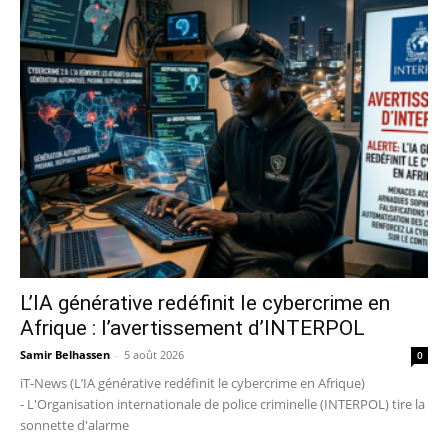
L’IA générative redéfinit le cybercrime en
Afrique : l’avertissement d’INTERPOL
Samir Belhassen
-
5 août 2026
0
iT-News (L’IA générative redéfinit le cybercrime en Afrique)
- L'Organisation internationale de police criminelle (INTERPOL) tire la
sonnette d'alarme