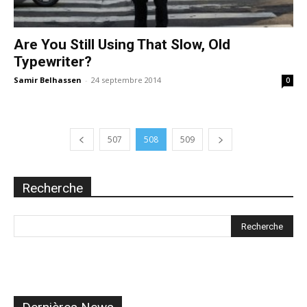
Are You Still Using That Slow, Old
Typewriter?
Samir Belhassen
-
24 septembre 2014
0
507
508
509
Recherche