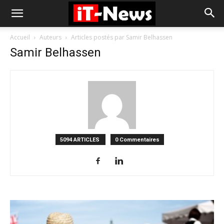
Accueil
Auteurs
Articles postés par Samir Belhassen
Samir Belhassen
5094 ARTICLES
0 Commentaires