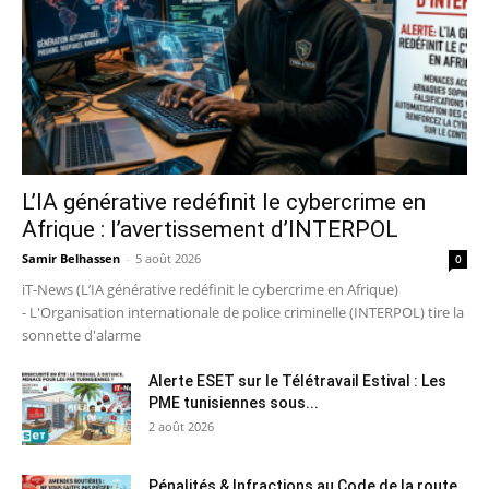
L’IA générative redéfinit le cybercrime en
Afrique : l’avertissement d’INTERPOL
Samir Belhassen
-
5 août 2026
0
iT-News (L’IA générative redéfinit le cybercrime en Afrique)
- L'Organisation internationale de police criminelle (INTERPOL) tire la
sonnette d'alarme
Alerte ESET sur le Télétravail Estival : Les
PME tunisiennes sous...
2 août 2026
Pénalités & Infractions au Code de la route