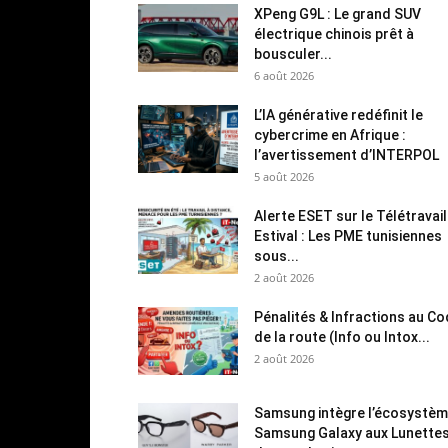
XPeng G9L : Le grand SUV
électrique chinois prêt à
bousculer...
6 août 2026
L’IA générative redéfinit le
cybercrime en Afrique :
l’avertissement d’INTERPOL
5 août 2026
Alerte ESET sur le Télétravail
Estival : Les PME tunisiennes
sous...
2 août 2026
Pénalités & Infractions au C
de la route (Info ou Intox...
2 août 2026
Samsung intègre l’écosystè
Samsung Galaxy aux Lunette