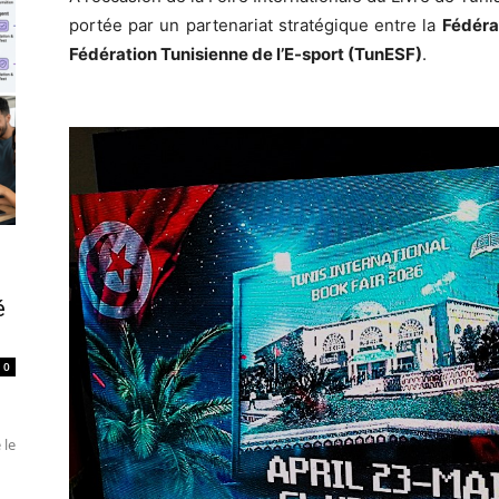
portée par un partenariat stratégique entre la
Fédéra
Fédération Tunisienne de l’E-sport (TunESF)
.
é
0
 le