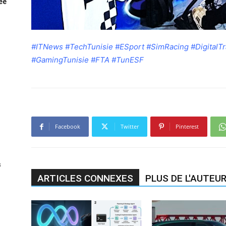
rée
#ITNews #TechTunisie #ESport #SimRacing #DigitalTr
#GamingTunisie #FTA #TunESF
Facebook
Twitter
Pinterest
s
ARTICLES CONNEXES
PLUS DE L'AUTEU