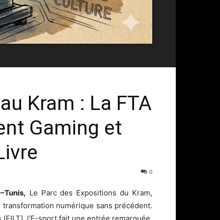
 au Kram : La FTA
ent Gaming et
Livre
0
 –
Tunis,
Le Parc des Expositions du Kram,
une transformation numérique sans précédent.
s (FILT), l’E-sport fait une entrée remarquée,