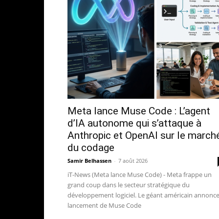
Meta lance Muse Code : L’agent
d’IA autonome qui s’attaque à
Anthropic et OpenAI sur le march
du codage
Samir Belhassen
-
7 août 2026
iT-News (Meta lance Muse Code) - Meta frappe un
grand coup dans le secteur stratégique du
développement logiciel. Le géant américain annonce
lancement de Muse Code