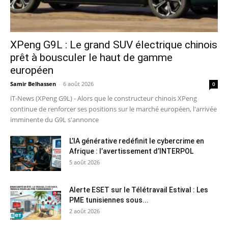
XPeng G9L : Le grand SUV électrique chinois
prêt à bousculer le haut de gamme
européen
Samir Belhassen
-
6 août 2026
0
iT-News (XPeng G9L) - Alors que le constructeur chinois XPeng
continue de renforcer ses positions sur le marché européen, l'arrivée
imminente du G9L s'annonce
L’IA générative redéfinit le cybercrime en
Afrique : l’avertissement d’INTERPOL
5 août 2026
Alerte ESET sur le Télétravail Estival : Les
PME tunisiennes sous...
2 août 2026