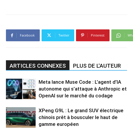
Facebook
Twitter
Pinterest
Wh
ARTICLES CONNEXES
PLUS DE L'AUTEUR
Meta lance Muse Code : L’agent d’IA
autonome qui s’attaque à Anthropic et
OpenAI sur le marché du codage
XPeng G9L : Le grand SUV électrique
chinois prêt à bousculer le haut de
gamme européen