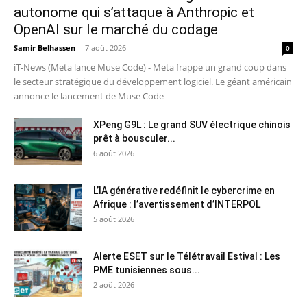
autonome qui s’attaque à Anthropic et
OpenAI sur le marché du codage
Samir Belhassen
-
7 août 2026
0
iT-News (Meta lance Muse Code) - Meta frappe un grand coup dans
le secteur stratégique du développement logiciel. Le géant américain
annonce le lancement de Muse Code
XPeng G9L : Le grand SUV électrique chinois
prêt à bousculer...
6 août 2026
L’IA générative redéfinit le cybercrime en
Afrique : l’avertissement d’INTERPOL
5 août 2026
Alerte ESET sur le Télétravail Estival : Les
PME tunisiennes sous...
2 août 2026