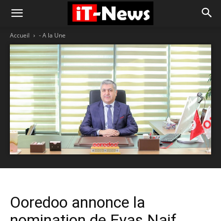
Accueil
- A la Une
Ooredoo annonce la
nomination de Eyas Naif