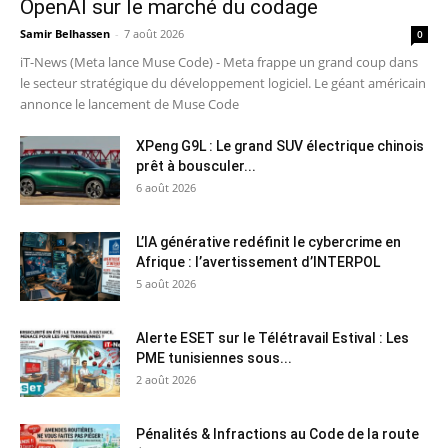
OpenAI sur le marché du codage
Samir Belhassen
-
7 août 2026
0
iT-News (Meta lance Muse Code) - Meta frappe un grand coup dans
le secteur stratégique du développement logiciel. Le géant américain
annonce le lancement de Muse Code
XPeng G9L : Le grand SUV électrique chinois
prêt à bousculer...
6 août 2026
L’IA générative redéfinit le cybercrime en
Afrique : l’avertissement d’INTERPOL
5 août 2026
Alerte ESET sur le Télétravail Estival : Les
PME tunisiennes sous...
2 août 2026
Pénalités & Infractions au Code de la route