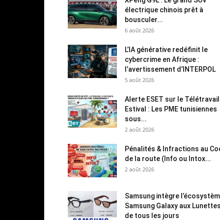
électrique chinois prêt à
bousculer...
6 août 2026
L’IA générative redéfinit le
cybercrime en Afrique :
l’avertissement d’INTERPOL
5 août 2026
Alerte ESET sur le Télétravail
Estival : Les PME tunisiennes
sous...
2 août 2026
Pénalités & Infractions au C
de la route (Info ou Intox...
2 août 2026
Samsung intègre l’écosystè
Samsung Galaxy aux Lunette
de tous les jours