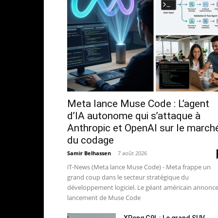
Meta lance Muse Code : L’agent
d’IA autonome qui s’attaque à
Anthropic et OpenAI sur le march
du codage
Samir Belhassen
-
7 août 2026
iT-News (Meta lance Muse Code) - Meta frappe un
grand coup dans le secteur stratégique du
développement logiciel. Le géant américain annonce
lancement de Muse Code
XPeng G9L : Le grand SUV