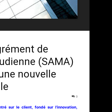
grément de
oudienne (SAMA)
 une nouvelle
le
0
é sur le client, fondé sur l’innovation,