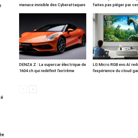
menace invisible des Cyberattaques
faites pas piéger par c
e
DENZA Z : La supercar électrique de
LG Micro RGB evo AI redé
1604 ch qui redéfinit l’extrême
l’expérience du cloud g
té
rée