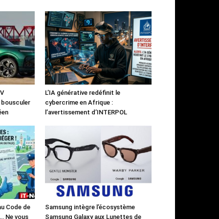
UV
L’IA générative redéfinit le
à bousculer
cybercrime en Afrique :
éen
l’avertissement d’INTERPOL
 au Code de
Samsung intègre l’écosystème
)… Ne vous
Samsung Galaxy aux Lunettes de