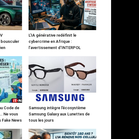
UV
L’IA générative redéfinit le
à bousculer
cybercrime en Afrique :
éen
l’avertissement d’INTERPOL
 au Code de
Samsung intègre l’écosystème
)… Ne vous
Samsung Galaxy aux Lunettes de
es Fake News
tous les jours