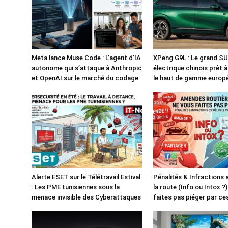
Meta lance Muse Code : L’agent d’IA
XPeng G9L : Le grand S
autonome qui s’attaque à Anthropic
électrique chinois prêt 
et OpenAI sur le marché du codage
le haut de gamme europ
Alerte ESET sur le Télétravail Estival
Pénalités & Infractions
: Les PME tunisiennes sous la
la route (Info ou Intox ?
menace invisible des Cyberattaques
faites pas piéger par c