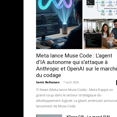
Meta lance Muse Code : L’agent
d’IA autonome qui s’attaque à
Anthropic et OpenAI sur le march
du codage
Samir Belhassen
-
7 août 2026
iT-News (Meta lance Muse Code) - Meta frappe un
grand coup dans le secteur stratégique du
développement logiciel. Le géant américain annonce
lancement de Muse Code
XPeng G9L : Le grand SUV