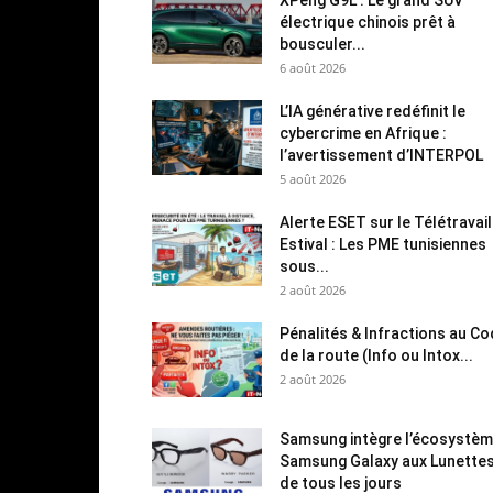
électrique chinois prêt à
bousculer...
6 août 2026
L’IA générative redéfinit le
cybercrime en Afrique :
l’avertissement d’INTERPOL
5 août 2026
Alerte ESET sur le Télétravail
Estival : Les PME tunisiennes
sous...
2 août 2026
Pénalités & Infractions au C
de la route (Info ou Intox...
2 août 2026
Samsung intègre l’écosystè
Samsung Galaxy aux Lunette
de tous les jours