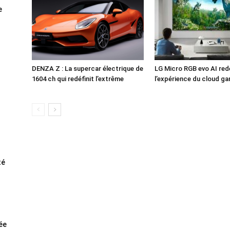
e
DENZA Z : La supercar électrique de
LG Micro RGB evo AI redé
1604 ch qui redéfinit l’extrême
l’expérience du cloud g
té
rée