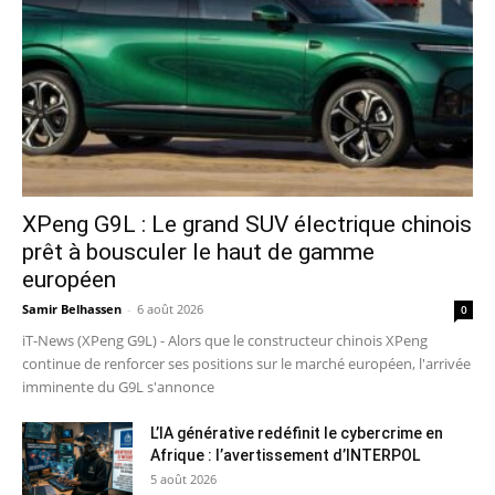
XPeng G9L : Le grand SUV électrique chinois
prêt à bousculer le haut de gamme
européen
Samir Belhassen
-
6 août 2026
0
iT-News (XPeng G9L) - Alors que le constructeur chinois XPeng
continue de renforcer ses positions sur le marché européen, l'arrivée
imminente du G9L s'annonce
L’IA générative redéfinit le cybercrime en
Afrique : l’avertissement d’INTERPOL
5 août 2026