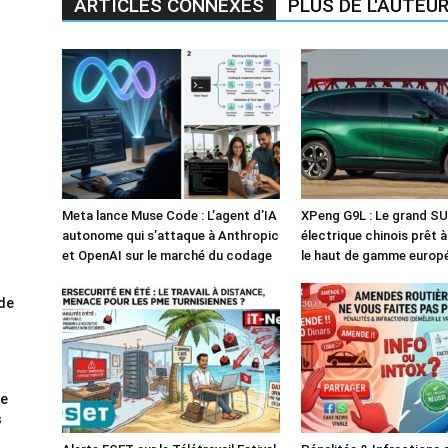
ARTICLES CONNEXES
PLUS DE L'AUTEU
Meta lance Muse Code : L’agent d’IA
XPeng G9L : Le grand S
autonome qui s’attaque à Anthropic
électrique chinois prêt 
et OpenAI sur le marché du codage
le haut de gamme europ
ode
me
s