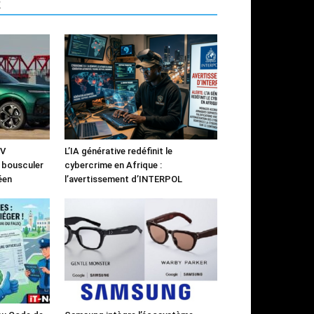
R
UV
L’IA générative redéfinit le
à bousculer
cybercrime en Afrique :
éen
l’avertissement d’INTERPOL