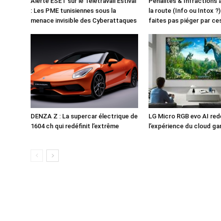
Alerte ESET sur le Télétravail Estival
Pénalités & Infractions
: Les PME tunisiennes sous la
la route (Info ou Intox ?
menace invisible des Cyberattaques
faites pas piéger par c
DENZA Z : La supercar électrique de
LG Micro RGB evo AI redé
1604 ch qui redéfinit l’extrême
l’expérience du cloud g