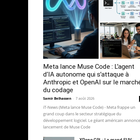
Meta lance Muse Code : L’agent
d’IA autonome qui s’attaque à
Anthropic et OpenAI sur le march
du codage
Samir Belhassen
-
7 août 2026
iT-News (Meta lance Muse Code) - Meta frappe un
grand coup dans le secteur stratégique du
développement logiciel. Le géant américain annonce
lancement de Muse Code
XPeng G9L : Le grand SUV