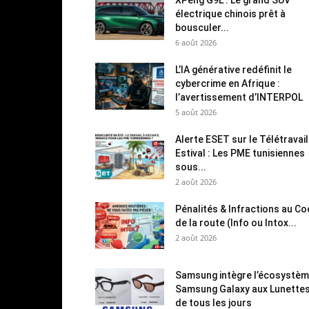
électrique chinois prêt à
bousculer...
6 août 2026
L’IA générative redéfinit le
cybercrime en Afrique :
l’avertissement d’INTERPOL
5 août 2026
Alerte ESET sur le Télétravail
Estival : Les PME tunisiennes
sous...
2 août 2026
Pénalités & Infractions au C
de la route (Info ou Intox...
2 août 2026
Samsung intègre l’écosystè
Samsung Galaxy aux Lunette
de tous les jours