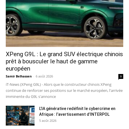
XPeng G9L : Le grand SUV électrique chinois
prêt à bousculer le haut de gamme
européen
Samir Belhassen
-
6 août 2026
0
iT-News (XPeng G9L) - Alors que le constructeur chinois XPeng
continue de renforcer ses positions sur le marché européen, l'arrivée
imminente du G9L s'annonce
L’IA générative redéfinit le cybercrime en
Afrique : l’avertissement d’INTERPOL
5 août 2026