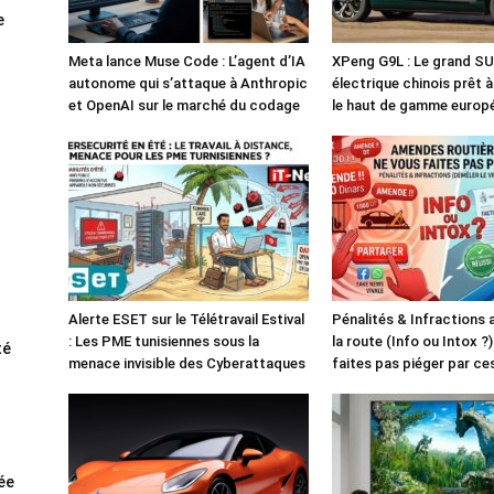
e
Meta lance Muse Code : L’agent d’IA
XPeng G9L : Le grand S
autonome qui s’attaque à Anthropic
électrique chinois prêt 
et OpenAI sur le marché du codage
le haut de gamme europ
Alerte ESET sur le Télétravail Estival
Pénalités & Infractions
: Les PME tunisiennes sous la
la route (Info ou Intox ?
té
menace invisible des Cyberattaques
faites pas piéger par c
rée