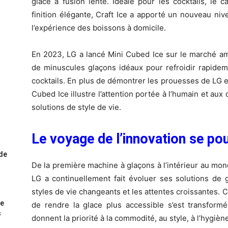
glace à fusion lente. Idéale pour les cocktails, le 
finition élégante, Craft Ice a apporté un nouveau nive
l’expérience des boissons à domicile.
En 2023, LG a lancé Mini Cubed Ice sur le marché amé
de minuscules glaçons idéaux pour refroidir rapid
cocktails. En plus de démontrer les prouesses de LG e
Cubed Ice illustre l’attention portée à l’humain et aux 
solutions de style de vie.
Le voyage de l’innovation se pou
ode
De la première machine à glaçons à l’intérieur au mond
LG a continuellement fait évoluer ses solutions de g
styles de vie changeants et les attentes croissante
me
de rendre la glace plus accessible s’est transformé
s
donnent la priorité à la commodité, au style, à l’hygiène