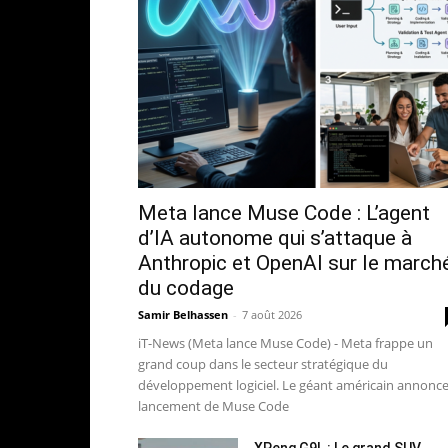
Meta lance Muse Code : L’agent
d’IA autonome qui s’attaque à
Anthropic et OpenAI sur le march
du codage
Samir Belhassen
-
7 août 2026
iT-News (Meta lance Muse Code) - Meta frappe un
grand coup dans le secteur stratégique du
développement logiciel. Le géant américain annonce
lancement de Muse Code
XPeng G9L : Le grand SUV