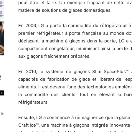
peut être et faire. Un exemple frappant de cette é
matière de solutions de glaces domestiques.
En 2006, LG a porté la commodité du réfrigérateur à
premier réfrigérateur à porte française au monde dot
déplaçant la machine à glaçons dans la porte, LG a e
compartiment congélateur, minimisant ainsi la perte d’ai
aux glaçons fraîchement préparés.
En 2010, le système de glaçons Slim SpacePlus™ a f
é
capacités de fabrication de glace et libérant de l’
aliments. Il est devenu l’une des technologies emblém
0
la commodité des clients, tout en élevant la bar
réfrigérateurs.
 le
Ensuite, LG a commencé à réimaginer ce que la glace po
Craft Ice™, une machine à glaçons intégrée innovante