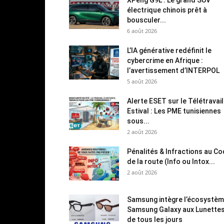
électrique chinois prêt à
bousculer...
6 août 2026
L’IA générative redéfinit le
cybercrime en Afrique :
l’avertissement d’INTERPOL
5 août 2026
Alerte ESET sur le Télétravail
Estival : Les PME tunisiennes
sous...
2 août 2026
Pénalités & Infractions au C
de la route (Info ou Intox...
2 août 2026
Samsung intègre l’écosystè
Samsung Galaxy aux Lunette
de tous les jours