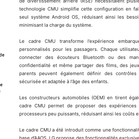
de divertissement arrière (RSE) nécessitaient plusi
technologie CMU simplifie cette configuration en fa
seul système Android OS, réduisant ainsi les bes
minimisant la charge du système.
Le cadre CMU transforme l’expérience embarq
personnalisés pour les passagers. Chaque utilisat
ode
connecter des écouteurs Bluetooth ou des man
confidentialité et même partager des films, des jeux
parents peuvent également définir des contrôles
sécurisée et adaptée à l’âge des enfants.
me
s
Les constructeurs automobiles (OEM) en tirent égalem
cadre CMU permet de proposer des expériences u
processeurs peu puissants, réduisant ainsi les coûts e
Le cadre CMU a été introduit comme une fonctionnali
base d’AAOS, LG propose des fonctionnalités exclusive