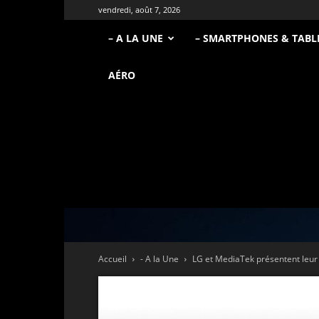
vendredi, août 7, 2026
– A LA UNE
– SMARTPHONES & TABL
AÉRO
Accueil
- A la Une
LG et MediaTek présentent leur 