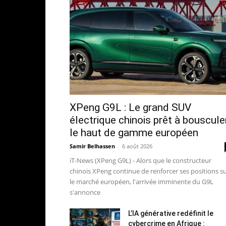
XPeng G9L : Le grand SUV
électrique chinois prêt à bouscule
le haut de gamme européen
Samir Belhassen
-
6 août 2026
iT-News (XPeng G9L) - Alors que le constructeur
chinois XPeng continue de renforcer ses positions s
le marché européen, l'arrivée imminente du G9L
s'annonce
L’IA générative redéfinit le
cybercrime en Afrique :