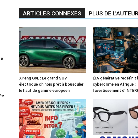
ARTICLES CONNEXES
PLUS DE L'AUTEU
té
XPeng G9L : Le grand SUV
L’IA générative redéfinit 
électrique chinois prêt à bousculer
cybercrime en Afrique :
le haut de gamme européen
l’avertissement d’INTE
rée