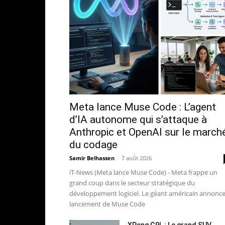
Meta lance Muse Code : L’agent
d’IA autonome qui s’attaque à
Anthropic et OpenAI sur le march
du codage
Samir Belhassen
-
7 août 2026
iT-News (Meta lance Muse Code) - Meta frappe un
grand coup dans le secteur stratégique du
développement logiciel. Le géant américain annonce
lancement de Muse Code
XPeng G9L : Le grand SUV