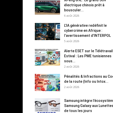
électrique chinois prêt à
bousculer...
6 août 2026
L’IA générative redéfinit le
cybercrime en Afrique :
l’avertissement d’INTERPOL
5 août 2026
Alerte ESET sur le Télétravail
Estival : Les PME tunisiennes
sous...
2 août 2026
Pénalités & Infractions au C
de la route (Info ou Intox...
2 août 2026
Samsung intègre l’écosystè
Samsung Galaxy aux Lunette
de tous les jours