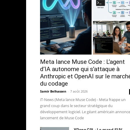
Meta lance Muse Code : L’agent
d’IA autonome qui s’attaque à
Anthropic et OpenAI sur le march
du codage
Samir Belhassen
-
7 août 2026
iT-News (Meta lance Muse Code) - Meta frappe un
grand coup dans le secteur stratégique du
développement logiciel. Le géant américain annonce
lancement de Muse Code
XPeng G9L : Le grand SUV