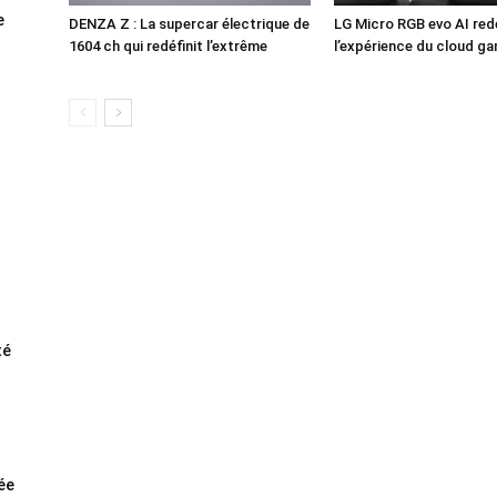
e
DENZA Z : La supercar électrique de
LG Micro RGB evo AI redé
1604 ch qui redéfinit l’extrême
l’expérience du cloud g
té
rée