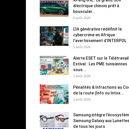
électrique chinois prêt à
bousculer...
6 août 2026
L’IA générative redéfinit le
cybercrime en Afrique :
l’avertissement d’INTERPOL
5 août 2026
Alerte ESET sur le Télétravail
Estival : Les PME tunisiennes
sous...
2 août 2026
Pénalités & Infractions au C
de la route (Info ou Intox...
2 août 2026
Samsung intègre l’écosystè
Samsung Galaxy aux Lunette
de tous les jours