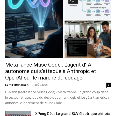
Meta lance Muse Code : L’agent d’IA
autonome qui s’attaque à Anthropic et
OpenAI sur le marché du codage
Samir Belhassen
-
7 août 2026
0
iT-News (Meta lance Muse Code) - Meta frappe un grand coup dans
le secteur stratégique du développement logiciel. Le géant américain
annonce le lancement de Muse Code
XPeng G9L : Le grand SUV électrique chinois