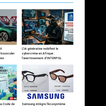
UV
L’IA générative redéfinit le
à bousculer
cybercrime en Afrique :
éen
l’avertissement d’INTERPOL
 au Code de
Samsung intègre l’écosystème