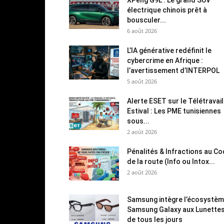
électrique chinois prêt à
bousculer...
6 août 2026
L’IA générative redéfinit le
cybercrime en Afrique :
l’avertissement d’INTERPOL
5 août 2026
Alerte ESET sur le Télétravail
Estival : Les PME tunisiennes
sous...
2 août 2026
Pénalités & Infractions au C
de la route (Info ou Intox...
2 août 2026
Samsung intègre l’écosystè
Samsung Galaxy aux Lunette
de tous les jours