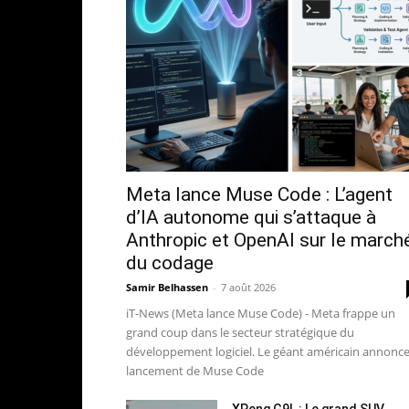
Meta lance Muse Code : L’agent
d’IA autonome qui s’attaque à
Anthropic et OpenAI sur le march
du codage
Samir Belhassen
-
7 août 2026
iT-News (Meta lance Muse Code) - Meta frappe un
grand coup dans le secteur stratégique du
développement logiciel. Le géant américain annonce
lancement de Muse Code
XPeng G9L : Le grand SUV