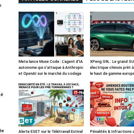
e
Meta lance Muse Code : L’agent d’IA
XPeng G9L : Le grand S
autonome qui s’attaque à Anthropic
électrique chinois prêt 
et OpenAI sur le marché du codage
le haut de gamme europ
té
rée
Alerte ESET sur le Télétravail Estival
Pénalités & Infractions