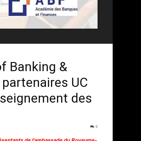
of Banking &
s partenaires UC
enseignement des
0
présentants de l’ambassade du Royaume-