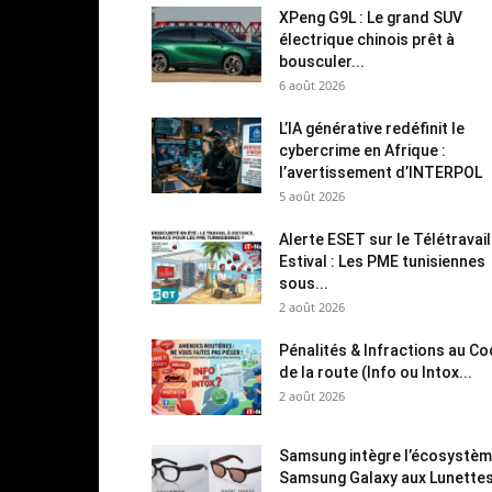
XPeng G9L : Le grand SUV
électrique chinois prêt à
bousculer...
6 août 2026
L’IA générative redéfinit le
cybercrime en Afrique :
l’avertissement d’INTERPOL
5 août 2026
Alerte ESET sur le Télétravail
Estival : Les PME tunisiennes
sous...
2 août 2026
Pénalités & Infractions au C
de la route (Info ou Intox...
2 août 2026
Samsung intègre l’écosystè
Samsung Galaxy aux Lunette