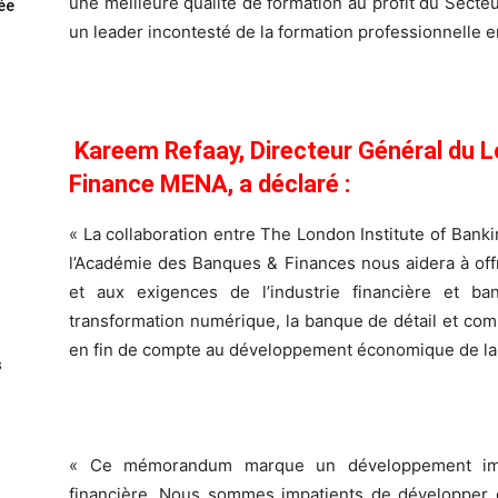
une meilleure qualité de formation au profit du Secteur 
rée
un leader incontesté de la formation professionnelle e
Kareem Refaay, Directeur Général du L
Finance MENA, a déclaré :
« La collaboration entre The London Institute of Bank
l’Académie des Banques & Finances nous aidera à of
et aux exigences de l’industrie financière et b
transformation numérique, la banque de détail et comm
en fin de compte au développement économique de la 
s
« Ce mémorandum marque un développement import
financière. Nous sommes impatients de développer et