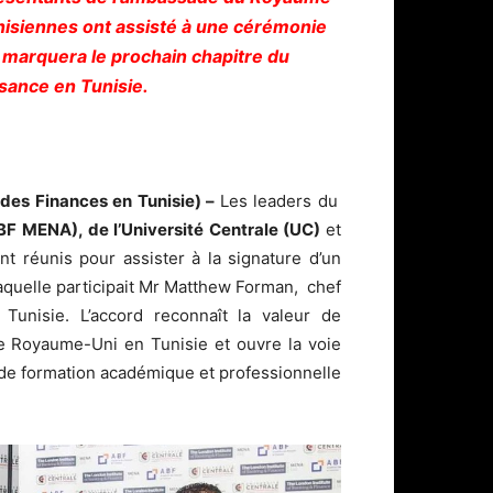
nisiennes ont assisté à une cérémonie
 marquera le prochain chapitre du
sance en Tunisie.
des Finances en Tunisie) –
Les leaders du
BF MENA), de l’Université Centrale (UC)
et
t réunis pour assister à la signature d’un
laquelle participait Mr Matthew Forman, chef
Tunisie. L’accord reconnaît la valeur de
 le Royaume-Uni en Tunisie et ouvre la voie
 de formation académique et professionnelle