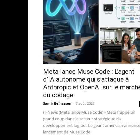
Meta lance Muse Code : L’agent
d’IA autonome qui s’attaque à
Anthropic et OpenAI sur le march
du codage
Samir Belhassen
-
7 août 2026
iT-News (Meta lance Muse Code) - Meta frappe un
grand coup dans le secteur stratégique du
développement logiciel. Le géant américain annonce
lancement de Muse Code