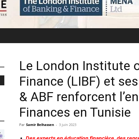
Le London Institute 
Finance (LIBF) et se
& ABF renforcent l’
Finances en Tunisie
Par
Samir Belhassen
-
3 juin 2023
Des experts en éducation financière, des re