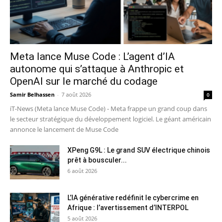
Meta lance Muse Code : L’agent d’IA
autonome qui s’attaque à Anthropic et
OpenAI sur le marché du codage
Samir Belhassen
-
7 août 2026
0
iT-News (Meta lance Muse Code) - Meta frappe un grand coup dans
le secteur stratégique du développement logiciel. Le géant américain
annonce le lancement de Muse Code
XPeng G9L : Le grand SUV électrique chinois
prêt à bousculer...
6 août 2026
L’IA générative redéfinit le cybercrime en
Afrique : l’avertissement d’INTERPOL
5 août 2026