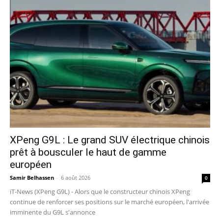
XPeng G9L : Le grand SUV électrique chinois
prêt à bousculer le haut de gamme
européen
Samir Belhassen
-
6 août 2026
0
iT-News (XPeng G9L) - Alors que le constructeur chinois XPeng
continue de renforcer ses positions sur le marché européen, l'arrivée
imminente du G9L s'annonce