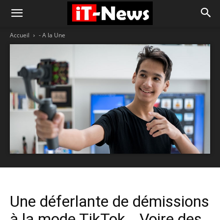
Accueil
- A la Une
Une déferlante de démissions
à la mode TikTok… Voire des