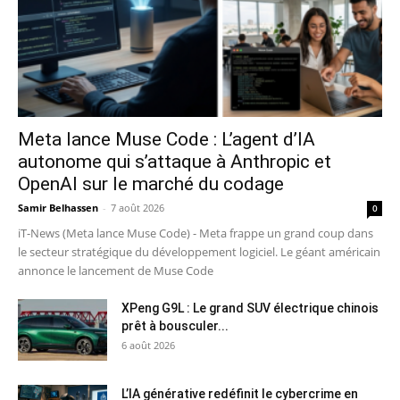
Meta lance Muse Code : L’agent d’IA
autonome qui s’attaque à Anthropic et
OpenAI sur le marché du codage
Samir Belhassen
-
7 août 2026
0
iT-News (Meta lance Muse Code) - Meta frappe un grand coup dans
le secteur stratégique du développement logiciel. Le géant américain
annonce le lancement de Muse Code
XPeng G9L : Le grand SUV électrique chinois
prêt à bousculer...
6 août 2026
L’IA générative redéfinit le cybercrime en