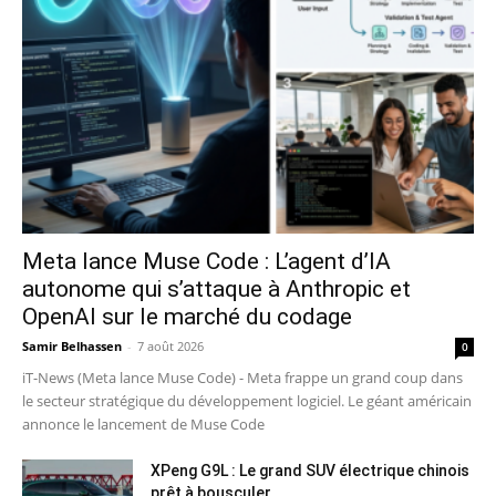
Meta lance Muse Code : L’agent d’IA
autonome qui s’attaque à Anthropic et
OpenAI sur le marché du codage
Samir Belhassen
-
7 août 2026
0
iT-News (Meta lance Muse Code) - Meta frappe un grand coup dans
le secteur stratégique du développement logiciel. Le géant américain
annonce le lancement de Muse Code
XPeng G9L : Le grand SUV électrique chinois
prêt à bousculer...