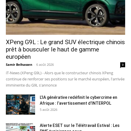
XPeng G9L : Le grand SUV électrique chinois
prêt à bousculer le haut de gamme
européen
Samir Belhassen
-
6 août 2026
0
iT-News (XPeng G9L) - Alors que le constructeur chinois XPeng
continue de renforcer ses positions sur le marché européen, l'arrivée
imminente du G9L s'annonce
L’IA générative redéfinit le cybercrime en
Afrique : l’avertissement d’INTERPOL
5 août 2026
Alerte ESET sur le Télétravail Estival : Les