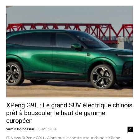
XPeng G9L : Le grand SUV électrique chinois
prêt à bousculer le haut de gamme
européen
Samir Belhassen
-
6 août 2026
0
iT-News (XPeng G9L) - Alors que le constructeur chinois XPeng