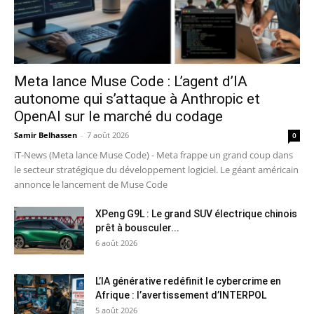
Meta lance Muse Code : L’agent d’IA
autonome qui s’attaque à Anthropic et
OpenAI sur le marché du codage
Samir Belhassen
-
7 août 2026
0
iT-News (Meta lance Muse Code) - Meta frappe un grand coup dans
le secteur stratégique du développement logiciel. Le géant américain
annonce le lancement de Muse Code
XPeng G9L : Le grand SUV électrique chinois
prêt à bousculer...
6 août 2026
L’IA générative redéfinit le cybercrime en
Afrique : l’avertissement d’INTERPOL
5 août 2026