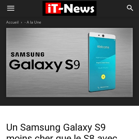
Accueil
- A la Une
Un Samsung Galaxy S9
moins cher que le S8 avec