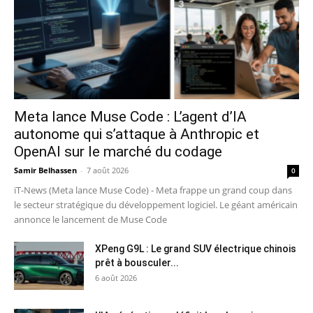
Meta lance Muse Code : L’agent d’IA
autonome qui s’attaque à Anthropic et
OpenAI sur le marché du codage
Samir Belhassen
-
7 août 2026
0
iT-News (Meta lance Muse Code) - Meta frappe un grand coup dans
le secteur stratégique du développement logiciel. Le géant américain
annonce le lancement de Muse Code
XPeng G9L : Le grand SUV électrique chinois
prêt à bousculer...
6 août 2026