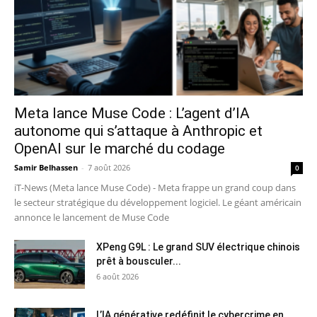
Meta lance Muse Code : L’agent d’IA
autonome qui s’attaque à Anthropic et
OpenAI sur le marché du codage
Samir Belhassen
-
7 août 2026
0
iT-News (Meta lance Muse Code) - Meta frappe un grand coup dans
le secteur stratégique du développement logiciel. Le géant américain
annonce le lancement de Muse Code
XPeng G9L : Le grand SUV électrique chinois
prêt à bousculer...
6 août 2026
L’IA générative redéfinit le cybercrime en