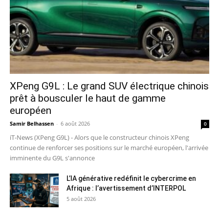
XPeng G9L : Le grand SUV électrique chinois
prêt à bousculer le haut de gamme
européen
Samir Belhassen
-
6 août 2026
0
iT-News (XPeng G9L) - Alors que le constructeur chinois XPeng
continue de renforcer ses positions sur le marché européen, l'arrivée
imminente du G9L s'annonce
L’IA générative redéfinit le cybercrime en
Afrique : l’avertissement d’INTERPOL
5 août 2026