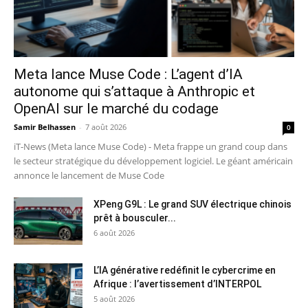
Meta lance Muse Code : L’agent d’IA
autonome qui s’attaque à Anthropic et
OpenAI sur le marché du codage
Samir Belhassen
-
7 août 2026
0
iT-News (Meta lance Muse Code) - Meta frappe un grand coup dans
le secteur stratégique du développement logiciel. Le géant américain
annonce le lancement de Muse Code
XPeng G9L : Le grand SUV électrique chinois
prêt à bousculer...
6 août 2026
L’IA générative redéfinit le cybercrime en
Afrique : l’avertissement d’INTERPOL
5 août 2026