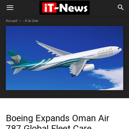
Accueil
- A la Une
Boeing Expands Oman Air
787 Global Fleet Care