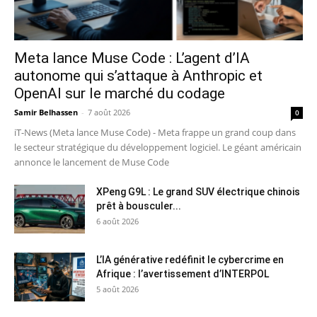
Meta lance Muse Code : L’agent d’IA
autonome qui s’attaque à Anthropic et
OpenAI sur le marché du codage
Samir Belhassen
-
7 août 2026
0
iT-News (Meta lance Muse Code) - Meta frappe un grand coup dans
le secteur stratégique du développement logiciel. Le géant américain
annonce le lancement de Muse Code
XPeng G9L : Le grand SUV électrique chinois
prêt à bousculer...
6 août 2026
L’IA générative redéfinit le cybercrime en
Afrique : l’avertissement d’INTERPOL
5 août 2026