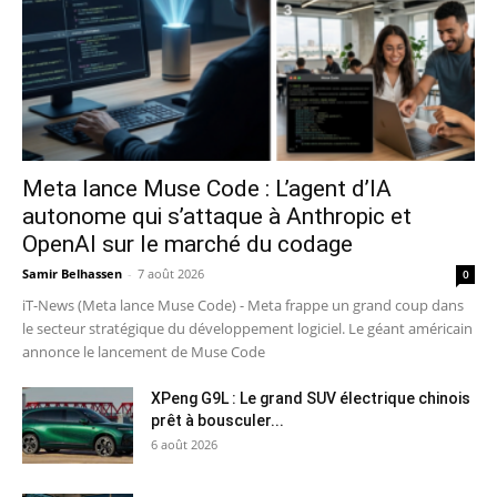
Meta lance Muse Code : L’agent d’IA
autonome qui s’attaque à Anthropic et
OpenAI sur le marché du codage
Samir Belhassen
-
7 août 2026
0
iT-News (Meta lance Muse Code) - Meta frappe un grand coup dans
le secteur stratégique du développement logiciel. Le géant américain
annonce le lancement de Muse Code
XPeng G9L : Le grand SUV électrique chinois
prêt à bousculer...
6 août 2026