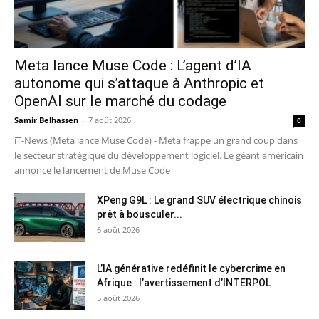
Meta lance Muse Code : L’agent d’IA
autonome qui s’attaque à Anthropic et
OpenAI sur le marché du codage
Samir Belhassen
-
7 août 2026
0
iT-News (Meta lance Muse Code) - Meta frappe un grand coup dans
le secteur stratégique du développement logiciel. Le géant américain
annonce le lancement de Muse Code
XPeng G9L : Le grand SUV électrique chinois
prêt à bousculer...
6 août 2026
L’IA générative redéfinit le cybercrime en
Afrique : l’avertissement d’INTERPOL
5 août 2026