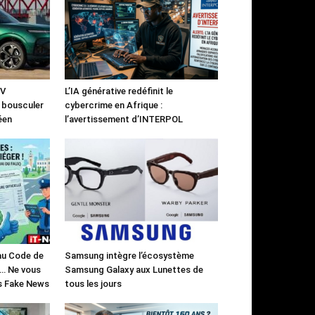
UV
L’IA générative redéfinit le
à bousculer
cybercrime en Afrique :
éen
l’avertissement d’INTERPOL
 au Code de
Samsung intègre l’écosystème
)… Ne vous
Samsung Galaxy aux Lunettes de
es Fake News
tous les jours