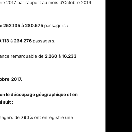
obre 2017 par rapport au mois d’Octobre 2016
de
252.135
à
280.575
passagers
:
.113
à
264.276
passagers.
issance remarquable de
2.260
à
16.233
obre 2017.
elon le découpage géographique et en
 suit :
ssagers de
79.1
%
ont enregistré une