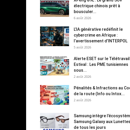
électrique chinois prêt à
bousculer...
6 août 2026
L’IA générative redéfinit le
cybercrime en Afrique :
l’avertissement d’INTERPOL
5 août 2026
Alerte ESET sur le Télétravail
Estival : Les PME tunisiennes
sous...
2 août 2026
Pénalités & Infractions au C
de la route (Info ou Intox...
2 août 2026
Samsung intègre l’écosystè
Samsung Galaxy aux Lunette
de tous les jours