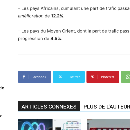
– Les pays Africains, cumulant une part de trafic pass
amélioration
de
12.2
%
.
– Les pays du Moyen Orient, dont la part de trafic pas
progression de
4.5%
.
Facebook
Twitter
Pinterest
ode
ARTICLES CONNEXES
PLUS DE L'AUTEU
me
s