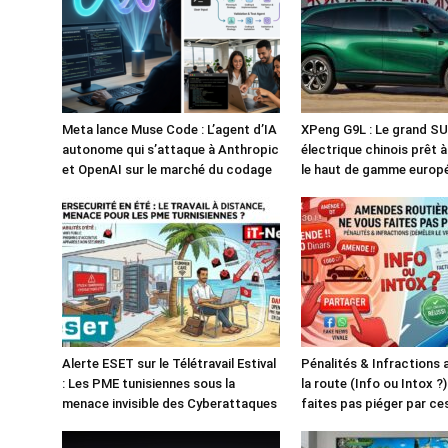
Meta lance Muse Code : L’agent d’IA
XPeng G9L : Le grand S
autonome qui s’attaque à Anthropic
électrique chinois prêt 
et OpenAI sur le marché du codage
le haut de gamme europ
Alerte ESET sur le Télétravail Estival
Pénalités & Infractions
: Les PME tunisiennes sous la
la route (Info ou Intox ?
menace invisible des Cyberattaques
faites pas piéger par c